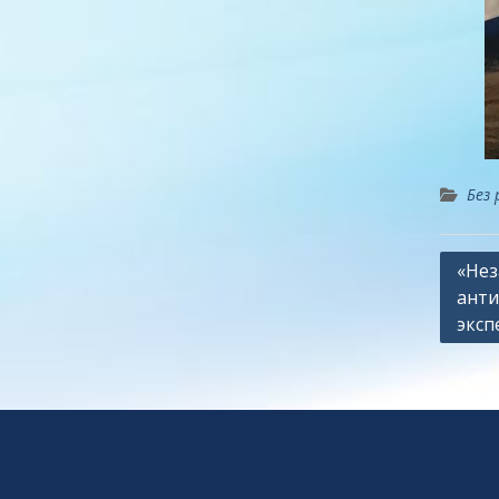
Без 
Навиг
«Нез
анти
по
эксп
запи