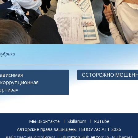
рубрики
ация
ависимая
ОСТОРОЖНО МОШЕН
коррупционная
ертиза»
сям
Мы Вконтакте
Skillarium
RuTube
Авторские права защищены. ГБПОУ АО АТТ 2026
Работает на WordPress
|
Education Hub автор:
WEN Themes