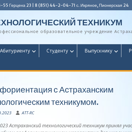
3-55 Герцена 23 | 8 (851) 44-2-04-71 с. Икряное, Пионерская 24
ЕХНОЛОГИЧЕСКИЙ ТЕХНИКУМ
офессиональное образовательное учреждение Астрах
Абитуриенту
Студенту
Выпускнику
Р
фориентация с Астраханским
нологическим техникумом.
0.2023
ATT-RC
2023 Астраханский технологический техникум принял уча