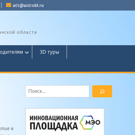
att@astrobl.ru
анской области
одителям
3D туры
Поиск
стие в