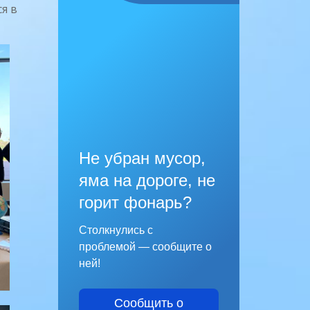
я в
Не убран мусор,
яма на дороге, не
горит фонарь?
Столкнулись с
проблемой — сообщите о
ней!
Сообщить о