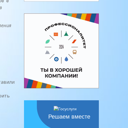
ов в
в
ления
тавили
оить
Решаем вместе