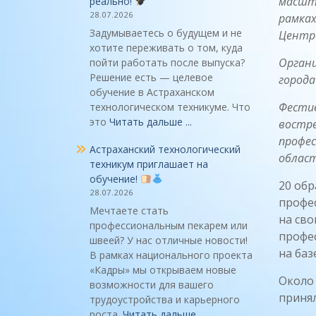
масшт
реально!
28.07.2026
рамках
Задумываетесь о будущем и не
Центре
хотите переживать о том, куда
Орган
пойти работать после выпуска?
Решение есть — целевое
города
обучение в Астраханском
Фестив
технологическом техникуме. Что
это
Читать дальше ...
востре
профес
Астраханский технологический
област
техникум приглашает на
обучение!
20 обр
28.07.2026
профес
Мечтаете стать
на сво
профессиональным пекарем или
профе
швеей? У нас отличные новости!
на баз
В рамках национального проекта
«Кадры» мы открываем новые
Около
возможности для вашего
принял
трудоустройства и карьерного
роста.
Читать дальше ...